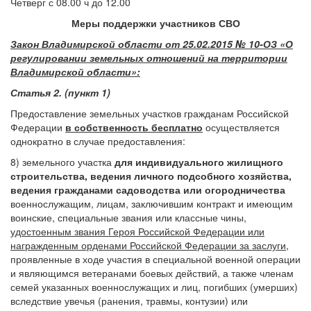
Четверг с 08.00 ч до 12.00
Меры поддержки участников СВО
Закон Владимирской области от 25.02.2015 № 10-ОЗ «О
регулировании земельных отношений на территории
Владимирской области»:
Статья 2. (пункт 1)
Предоставление земельных участков гражданам Российской
Федерации
в собственность бесплатно
осуществляется
однократно в случае предоставления:
8) земельного участка
для индивидуального жилищного
строительства, ведения личного подсобного хозяйства,
ведения гражданами садоводства или огородничества
военнослужащим, лицам, заключившим контракт и имеющим
воинские, специальные звания или классные чины,
удостоенным звания Героя Российской Федерации или
награжденным орденами Российской Федерации за заслуги
,
проявленные в ходе участия в специальной военной операции
и являющимся ветеранами боевых действий, а также членам
семей указанных военнослужащих и лиц, погибших (умерших)
вследствие увечья (ранения, травмы, контузии) или