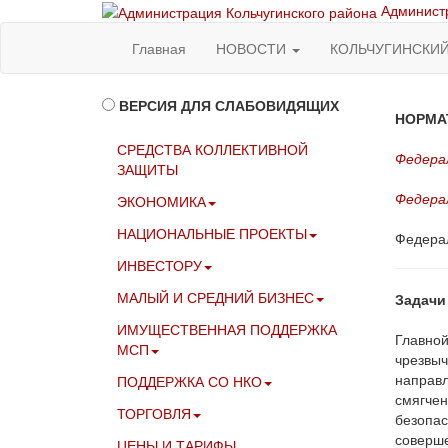
Администр
Главная
НОВОСТИ
КОЛЬЧУГИНСКИ
ВЕРСИЯ ДЛЯ СЛАБОВИДЯЩИХ
НОРМА
СРЕДСТВА КОЛЛЕКТИВНОЙ
Федерал
ЗАЩИТЫ
Федерал
ЭКОНОМИКА
НАЦИОНАЛЬНЫЕ ПРОЕКТЫ
Федерал
ИНВЕСТОРУ
МАЛЫЙ И СРЕДНИЙ БИЗНЕС
Задачи
ИМУЩЕСТВЕННАЯ ПОДДЕРЖКА
Главной
МСП
чрезвыч
направл
ПОДДЕРЖКА СО НКО
смягчен
ТОРГОВЛЯ
безопас
соверше
ЦЕНЫ И ТАРИФЫ