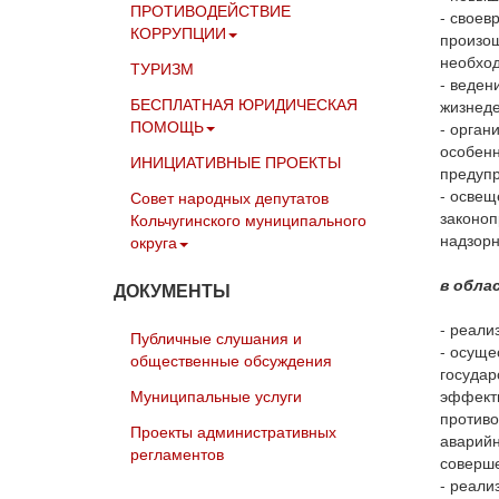
ПРОТИВОДЕЙСТВИЕ
- своев
КОРРУПЦИИ
произош
необхо
ТУРИЗМ
- веден
БЕСПЛАТНАЯ ЮРИДИЧЕСКАЯ
жизнеде
ПОМОЩЬ
- орган
особенн
ИНИЦИАТИВНЫЕ ПРОЕКТЫ
предупр
- освещ
Совет народных депутатов
законоп
Кольчугинского муниципального
надзорн
округа
в обла
ДОКУМЕНТЫ
- реали
Публичные слушания и
- осуще
общественные обсуждения
государ
Муниципальные услуги
эффекти
противо
Проекты административных
аварийн
регламентов
соверше
- реали