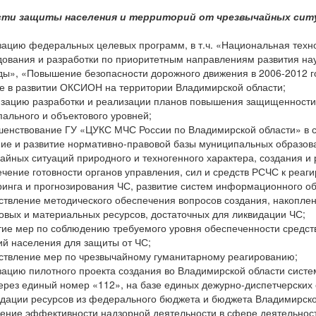
сти защиты населения и территорий от чрезвычайных сит
зацию федеральных целевых программ, в т.ч. «Национальная техно
ования и разработки по приоритетным направлениям развития нау
ды», «Повышение безопасности дорожного движения в 2006-2012 г
ие в развитии ОКСИОН на территории Владимирской области;
изацию разработки и реализации планов повышения защищенности 
ального и объектового уровней;
шенствование ГУ «ЦУКС МЧС России по Владимирской области» в с
ние и развитие нормативно-правовой базы муниципальных образов
айных ситуаций природного и техногенного характера, создания 
ечение готовности органов управления, сил и средств РСЧС к реа
инга и прогнозирования ЧС, развитие систем информационного о
ствление методического обеспечения вопросов создания, накоплен
вых и материальных ресурсов, достаточных для ликвидации ЧС;
тие мер по соблюдению требуемого уровня обеспеченности средс
ий населения для защиты от ЧС;
ствление мер по чрезвычайному гуманитарному реагированию;
зацию пилотного проекта создания во Владимирской области сист
ерез единый номер «112», на базе единых дежурно-диспетчерских
дации ресурсов из федерального бюджета и бюджета Владимирско
ение эффективности надзорной деятельности в сфере деятельнос