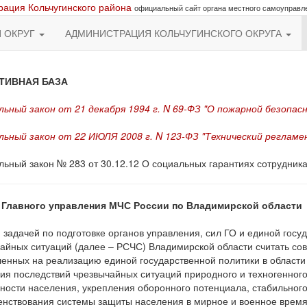
ация Кольчугинского района
официальный сайт органа местного самоуправл
Й ОКРУГ
АДМИНИСТРАЦИЯ КОЛЬЧУГИНСКОГО ОКРУГА
ТИВНАЯ БАЗА
ьный закон от 21 декабря 1994 г. N 69-ФЗ "О пожарной безопас
ьный закон от 22 ИЮЛЯ 2008 г. N 123-ФЗ "Технический реглам
ьный закон № 283 от 30.12.12 О социальных гарантиях сотрудник
 Главного управления МЧС России по Владимирской области
 задачей по подготовке органов управления, сил ГО и единой гос
айных ситуаций (далее – РСЧС) Владимирской области считать сов
енных на реализацию единой государственной политики в области
ия последствий чрезвычайных ситуаций природного и техногенного
ности населения, укрепления оборонного потенциала, стабильного
нствования системы защиты населения в мирное и военное время