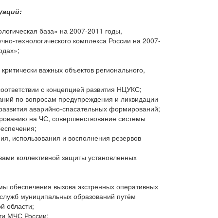
уаций:
логическая база» на 2007-2011 годы,
чно-технологического комплекса России на 2007-
одах»;
критически важных объектов регионального,
оответствии с концепцией развития НЦУКС;
аний по вопросам предупреждения и ликвидации
и развития аварийно-спасательных формирований;
гированию на ЧС, совершенствование системы
беспечения;
ия, использования и восполнения резервов
твами коллективной защиты установленных
емы обеспечения вызова экстренных оперативных
 служб муниципальных образований путём
й области;
ти МЧС России;