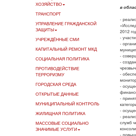
ХОЗЯЙСТВО
в обла
ТРАНСПОРТ
- реали
УПРАВЛЕНИЕ ГРАЖДАНСКОЙ
«Исслед
ЗАЩИТЫ
2012 го
- участ
УЧРЕЖДЁННЫЕ СМИ
- орган
КАПИТАЛЬНЫЙ РЕМОНТ МКД
муницип
- совер
СОЦИАЛЬНАЯ ПОЛИТИКА
- созда
чрезвыч
ПРОТИВОДЕЙСТВИЕ
- обесп
ТЕРРОРИЗМУ
монитор
ГОРОДСКАЯ СРЕДА
- осуще
финансо
ОТКРЫТЫЕ ДАННЫЕ
- приня
МУНИЦИПАЛЬНЫЙ КОНТРОЛЬ
категор
- осуще
ЖИЛИЩНАЯ ПОЛИТИКА
- реали
служб ч
МАССОВЫЕ СОЦИАЛЬНО
консоли
ЗНАЧИМЫЕ УСЛУГИ
- повыш