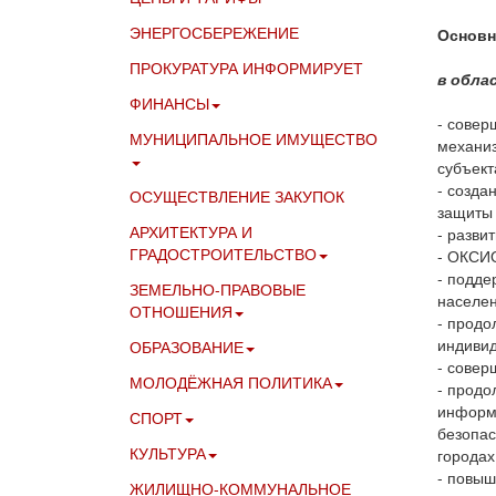
ЭНЕРГОСБЕРЕЖЕНИЕ
Основн
ПРОКУРАТУРА ИНФОРМИРУЕТ
в обла
ФИНАНСЫ
- совер
МУНИЦИПАЛЬНОЕ ИМУЩЕСТВО
механиз
субъект
- созда
ОСУЩЕСТВЛЕНИЕ ЗАКУПОК
защиты 
АРХИТЕКТУРА И
- разви
ГРАДОСТРОИТЕЛЬСТВО
- ОКСИ
- подде
ЗЕМЕЛЬНО-ПРАВОВЫЕ
населен
ОТНОШЕНИЯ
- продо
индивид
ОБРАЗОВАНИЕ
- совер
МОЛОДЁЖНАЯ ПОЛИТИКА
- продо
информи
СПОРТ
безопас
КУЛЬТУРА
городах
- повыш
ЖИЛИЩНО-КОММУНАЛЬНОЕ