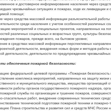
ременное и достоверное информирование населения через средст
едших чрезвычайных ситуациях и пожарах, ходе их ликвидации и
димой помощи;
ие через средства массовой информации разъяснительной работы 
ятельности среди населения с учетом особенностей различных соц
изацию мероприятий и специальных проектов, направленных на по
остей различных социальных и возрастных групп, культуры безопа
еждения пожаров, прежде всего, на бытовом уровне;
ение в средствах массовой информации перспективных направлен
роектной деятельности, внедрения новых форм и методов работы 
ой деятельности, деятельности по предупреждению чрезвычайных 
сти обеспечения пожарной безопасности:
зацию федеральной целевой программы «Пожарная безопасность в
ствление комплекса мероприятий, направленных на защиту жизни и
ственного и муниципального имущества, имущества организаций о
вности работы органов государственного пожарного надзора, орг
пожарной службы по организации и тушению пожаров, совершенст
о-спасательных работ, внедрение современных технических средс
нствование технической подготовки пожарной техники и пожарно-т
зацию Плана строительства и развития сил и средств МЧС России 