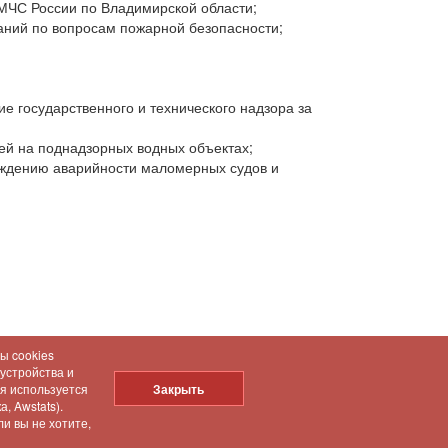
МЧС России по Владимирской области;
аний по вопросам пожарной безопасности;
 государственного и технического надзора за
ей на поднадзорных водных объектах;
ждению аварийности маломерных судов и
ы cookies
 устройства и
ия используется
Закрыть
, Awstats).
и вы не хотите,