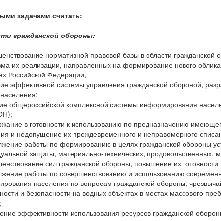
ыми задачами считать:
сти гражданской обороны:
шенствование нормативной правовой базы в области гражданской 
ма их реализации, направленных на формирование нового облика 
ах Российской Федерации;
ние эффективной системы управления гражданской обороной, разр
населения;
тие общероссийской комплексной системы информирования населе
ОН);
ржание в готовности к использованию по предназначению имеюще
ия и недопущение их преждевременного и неправомерного списани
лжение работы по формированию в целях гражданской обороны ус
уальной защиты, материально-технических, продовольственных, м
шенствование сил гражданской обороны, повышение их готовности 
лжение работы по совершенствованию и использованию современны
рования населения по вопросам гражданской обороны, чрезвыча
ности и безопасности на водных объектах в местах массового пре
;
ение эффективности использования ресурсов гражданской оборон