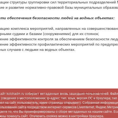
ации структуры группировки сил территориальных подразделений 
ние и развитие нормативно-правовой базы муниципальных образов
сти обеспечения безопасности людей на водных объектах:
зацию комплекса мероприятий, направленных на совершенствование
ными судами и базами (сооружениями) для их стоянок;
ение эффективности контроля за обеспечением безопасности люд
ение эффективности профилактических мероприятий по предупре
ных случаев с людьми на водных объектах.
соответствии с Федеральным законом от 09.02.2009 N 8-
 сайт kolchadm.ru собирает метаданные вновь зашедших пользователей. Файл
сведения о местоположении; ip-адрес; тип, язык, версия ОС и браузера; тип
ятельности государственных органов и органов местного
шел на сайт пользователь; какие страницы открывает). Собранная информац
сональных данных и в соответствии с требованиями
льзования сайта посредством интернет-сервисов LiveInternet, Яндекс.Метрика
 персональных данных»
аете то, что Вы проинформированы о сборе метаданных на нашем сайте. Есл
ны покинуть сайт. Отключить cookies можно в настройках браузера.